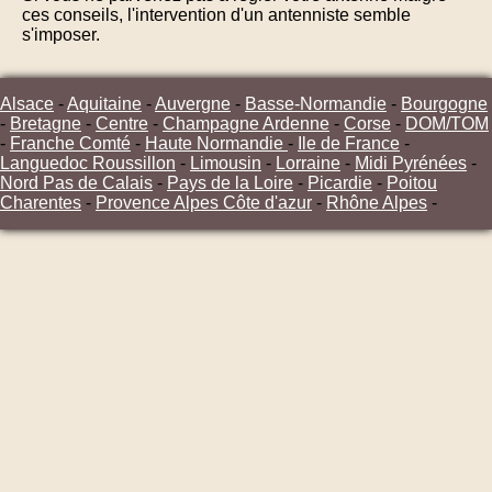
ces conseils, l'intervention d'un antenniste semble
s'imposer.
Alsace
-
Aquitaine
-
Auvergne
-
Basse-Normandie
-
Bourgogne
-
Bretagne
-
Centre
-
Champagne Ardenne
-
Corse
-
DOM/TOM
-
Franche Comté
-
Haute Normandie
-
Ile de France
-
Languedoc Roussillon
-
Limousin
-
Lorraine
-
Midi Pyrénées
-
Nord Pas de Calais
-
Pays de la Loire
-
Picardie
-
Poitou
Charentes
-
Provence Alpes Côte d'azur
-
Rhône Alpes
-