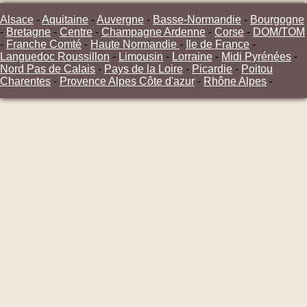
Alsace
-
Aquitaine
-
Auvergne
-
Basse-Normandie
-
Bourgogne
-
Bretagne
-
Centre
-
Champagne Ardenne
-
Corse
-
DOM/TOM
-
Franche Comté
-
Haute Normandie
-
Ile de France
-
Languedoc Roussillon
-
Limousin
-
Lorraine
-
Midi Pyrénées
-
Nord Pas de Calais
-
Pays de la Loire
-
Picardie
-
Poitou
Charentes
-
Provence Alpes Côte d'azur
-
Rhône Alpes
-