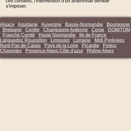
ces conseils, l'intervention d'un antenniste semble
s'imposer.
Alsace
-
Aquitaine
-
Auvergne
-
Basse-Normandie
-
Bourgogne
-
Bretagne
-
Centre
-
Champagne Ardenne
-
Corse
-
DOM/TOM
-
Franche Comté
-
Haute Normandie
-
Ile de France
-
Languedoc Roussillon
-
Limousin
-
Lorraine
-
Midi Pyrénées
-
Nord Pas de Calais
-
Pays de la Loire
-
Picardie
-
Poitou
Charentes
-
Provence Alpes Côte d'azur
-
Rhône Alpes
-