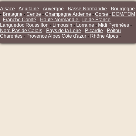
Alsace
-
Aquitaine
-
Auvergne
-
Basse-Normandie
-
Bourgogne
-
Bretagne
-
Centre
-
Champagne Ardenne
-
Corse
-
DOM/TOM
-
Franche Comté
-
Haute Normandie
-
Ile de France
-
Languedoc Roussillon
-
Limousin
-
Lorraine
-
Midi Pyrénées
-
Nord Pas de Calais
-
Pays de la Loire
-
Picardie
-
Poitou
Charentes
-
Provence Alpes Côte d'azur
-
Rhône Alpes
-