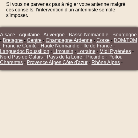
Si vous ne parvenez pas à régler votre antenne malgré
ces conseils, l'intervention d'un antenniste semble
s'imposer.
Alsace
-
Aquitaine
-
Auvergne
-
Basse-Normandie
-
Bourgogne
-
Bretagne
-
Centre
-
Champagne Ardenne
-
Corse
-
DOM/TOM
-
Franche Comté
-
Haute Normandie
-
Ile de France
-
Languedoc Roussillon
-
Limousin
-
Lorraine
-
Midi Pyrénées
-
Nord Pas de Calais
-
Pays de la Loire
-
Picardie
-
Poitou
Charentes
-
Provence Alpes Côte d'azur
-
Rhône Alpes
-