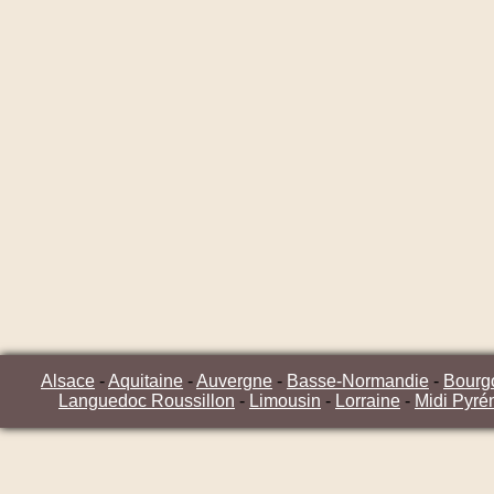
Alsace
-
Aquitaine
-
Auvergne
-
Basse-Normandie
-
Bourg
Languedoc Roussillon
-
Limousin
-
Lorraine
-
Midi Pyré