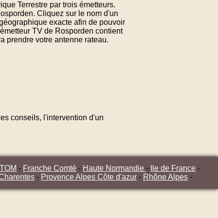
que Terrestre par trois émetteurs.
Rosporden. Cliquez sur le nom d'un
géographique exacte afin de pouvoir
d'émetteur TV de Rosporden contient
ra prendre votre antenne rateau.
s conseils, l'intervention d'un
/TOM
-
Franche Comté
-
Haute Normandie
-
Ile de France
-
 Charentes
-
Provence Alpes Côte d'azur
-
Rhône Alpes
-