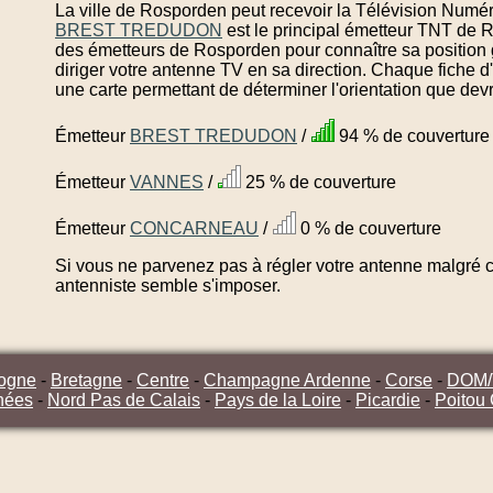
La ville de Rosporden peut recevoir la Télévision Numéri
BREST TREDUDON
est le principal émetteur TNT de 
des émetteurs de Rosporden pour connaître sa position 
diriger votre antenne TV en sa direction. Chaque fiche 
une carte permettant de déterminer l'orientation que dev
Émetteur
BREST TREDUDON
/
94 % de couverture
Émetteur
VANNES
/
25 % de couverture
Émetteur
CONCARNEAU
/
0 % de couverture
Si vous ne parvenez pas à régler votre antenne malgré ce
antenniste semble s'imposer.
ogne
-
Bretagne
-
Centre
-
Champagne Ardenne
-
Corse
-
DOM
nées
-
Nord Pas de Calais
-
Pays de la Loire
-
Picardie
-
Poitou