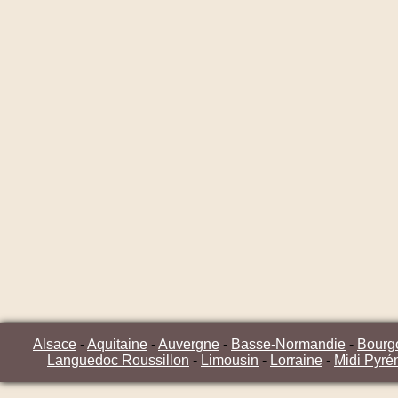
Alsace
-
Aquitaine
-
Auvergne
-
Basse-Normandie
-
Bourg
Languedoc Roussillon
-
Limousin
-
Lorraine
-
Midi Pyré