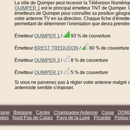
La ville de Quimper peut recevoir la Télévision Numériqu
QUIMPER 1
est le principal émetteur TNT de Quimper. 
émetteurs de Quimper pour connaître sa position géograp
votre antenne TV en sa direction. Chaque fiche d'émett
permettant de déterminer l'orientation que devra prendre
Émetteur
QUIMPER 1
/
93 % de couverture
Émetteur
BREST TREDUDON
/
60 % de couverture
Émetteur
QUIMPER 3
/
8 % de couverture
Émetteur
QUIMPER 2
/
5 % de couverture
Si vous ne parvenez pas à régler votre antenne malgré ce
antenniste semble s'imposer.
ogne
-
Bretagne
-
Centre
-
Champagne Ardenne
-
Corse
-
DOM
nées
-
Nord Pas de Calais
-
Pays de la Loire
-
Picardie
-
Poitou