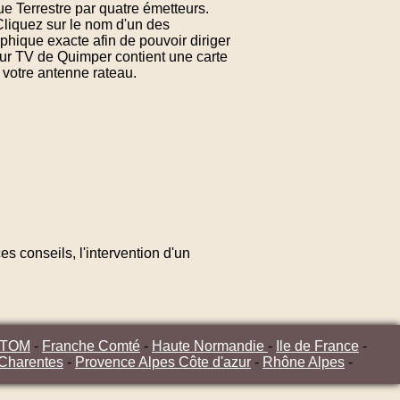
e Terrestre par quatre émetteurs.
Cliquez sur le nom d'un des
hique exacte afin de pouvoir diriger
eur TV de Quimper contient une carte
 votre antenne rateau.
s conseils, l'intervention d'un
/TOM
-
Franche Comté
-
Haute Normandie
-
Ile de France
-
 Charentes
-
Provence Alpes Côte d'azur
-
Rhône Alpes
-