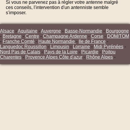
Si vous ne parvenez pas à régler votre antenne malgré
ces conseils, l'intervention d'un antenniste semble
s'imposer.
Alsace
-
Aquitaine
-
Auvergne
-
Basse-Normandie
-
Bourgogne
-
Bretagne
-
Centre
-
Champagne Ardenne
-
Corse
-
DOM/TOM
-
Franche Comté
-
Haute Normandie
-
Ile de France
-
Languedoc Roussillon
-
Limousin
-
Lorraine
-
Midi Pyrénées
-
Nord Pas de Calais
-
Pays de la Loire
-
Picardie
-
Poitou
Charentes
-
Provence Alpes Côte d'azur
-
Rhône Alpes
-