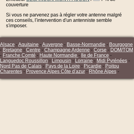
couverture
Si vous ne parvenez pas à régler votre antenne malgré
ces conseils, l'intervention d'un antenniste semble
s'imposer.
Alsace
-
Aquitaine
-
Auvergne
-
Basse-Normandie
-
Bourgogne
-
Bretagne
-
Centre
-
Champagne Ardenne
-
Corse
-
DOM/TOM
-
Franche Comté
-
Haute Normandie
-
Ile de France
-
Languedoc Roussillon
-
Limousin
-
Lorraine
-
Midi Pyrénées
-
Nord Pas de Calais
-
Pays de la Loire
-
Picardie
-
Poitou
Charentes
-
Provence Alpes Côte d'azur
-
Rhône Alpes
-