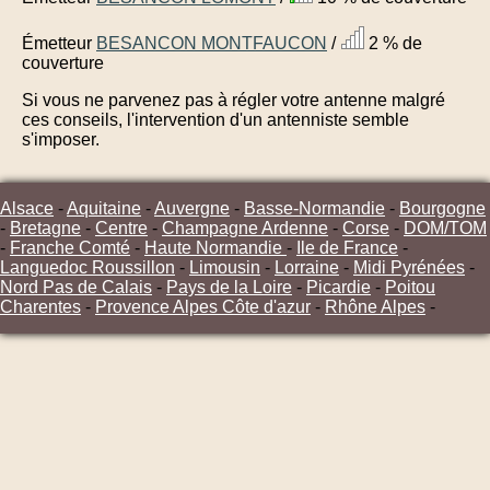
Émetteur
BESANCON MONTFAUCON
/
2 % de
couverture
Si vous ne parvenez pas à régler votre antenne malgré
ces conseils, l'intervention d'un antenniste semble
s'imposer.
Alsace
-
Aquitaine
-
Auvergne
-
Basse-Normandie
-
Bourgogne
-
Bretagne
-
Centre
-
Champagne Ardenne
-
Corse
-
DOM/TOM
-
Franche Comté
-
Haute Normandie
-
Ile de France
-
Languedoc Roussillon
-
Limousin
-
Lorraine
-
Midi Pyrénées
-
Nord Pas de Calais
-
Pays de la Loire
-
Picardie
-
Poitou
Charentes
-
Provence Alpes Côte d'azur
-
Rhône Alpes
-