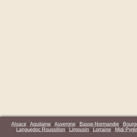
Alsace
-
Aquitaine
-
Auvergne
-
Basse-Normandie
-
Bourg
Languedoc Roussillon
-
Limousin
-
Lorraine
-
Midi Pyré