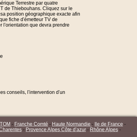
érique Terrestre par quatre
NT de Thiebouhans. Cliquez sur le
sa position géographique exacte afin
aque fiche d'émetteur TV de
 l'orientation que devra prendre
re
s conseils, l'intervention d'un
/TOM
-
Franche Comté
-
Haute Normandie
-
Ile de France
-
 Charentes
-
Provence Alpes Côte d'azur
-
Rhône Alpes
-