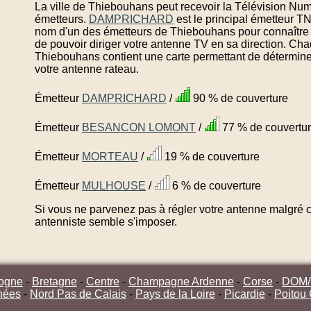
La ville de Thiebouhans peut recevoir la Télévision Num
émetteurs.
DAMPRICHARD
est le principal émetteur T
nom d'un des émetteurs de Thiebouhans pour connaître 
de pouvoir diriger votre antenne TV en sa direction. Ch
Thiebouhans contient une carte permettant de déterminer
votre antenne rateau.
Émetteur
DAMPRICHARD
/
90 % de couverture
Émetteur
BESANCON LOMONT
/
77 % de couvertu
Émetteur
MORTEAU
/
19 % de couverture
Émetteur
MULHOUSE
/
6 % de couverture
Si vous ne parvenez pas à régler votre antenne malgré ce
antenniste semble s'imposer.
ogne
-
Bretagne
-
Centre
-
Champagne Ardenne
-
Corse
-
DOM
nées
-
Nord Pas de Calais
-
Pays de la Loire
-
Picardie
-
Poitou