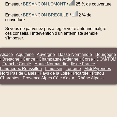
Émetteur
BESANCON LOMONT
/
25 % de couverture
Émetteur
BESANCON BREGILLE
/
2 % de
couverture
Si vous ne parvenez pas à régler votre antenne malgré
ces conseils, l'intervention d'un antenniste semble
s'imposer.
Alsace
-
Aquitaine
-
Auvergne
-
Basse-Normandie
-
Bourgogne
-
Bretagne
-
Centre
-
Champagne Ardenne
-
Corse
-
DOM/TOM
-
Franche Comté
-
Haute Normandie
-
Ile de France
-
Languedoc Roussillon
-
Limousin
-
Lorraine
-
Midi Pyrénées
-
Nord Pas de Calais
-
Pays de la Loire
-
Picardie
-
Poitou
Charentes
-
Provence Alpes Côte d'azur
-
Rhône Alpes
-