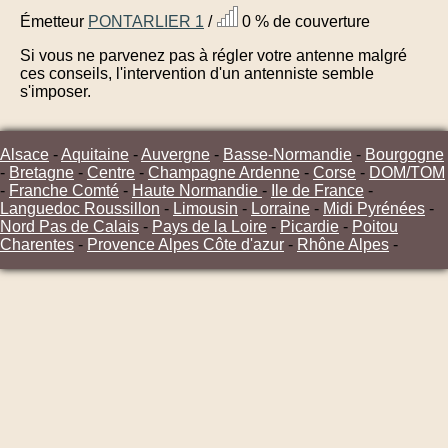
Émetteur
PONTARLIER 1
/
0 % de couverture
Si vous ne parvenez pas à régler votre antenne malgré
ces conseils, l'intervention d'un antenniste semble
s'imposer.
Alsace
-
Aquitaine
-
Auvergne
-
Basse-Normandie
-
Bourgogne
-
Bretagne
-
Centre
-
Champagne Ardenne
-
Corse
-
DOM/TOM
-
Franche Comté
-
Haute Normandie
-
Ile de France
-
Languedoc Roussillon
-
Limousin
-
Lorraine
-
Midi Pyrénées
-
Nord Pas de Calais
-
Pays de la Loire
-
Picardie
-
Poitou
Charentes
-
Provence Alpes Côte d'azur
-
Rhône Alpes
-