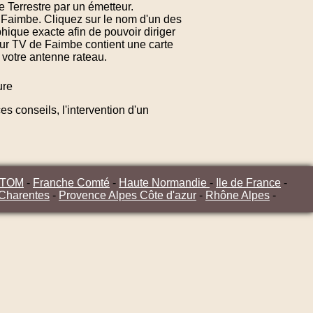
 Terrestre par un émetteur.
 Faimbe. Cliquez sur le nom d'un des
ique exacte afin de pouvoir diriger
eur TV de Faimbe contient une carte
 votre antenne rateau.
ure
s conseils, l'intervention d'un
/TOM
-
Franche Comté
-
Haute Normandie
-
Ile de France
-
 Charentes
-
Provence Alpes Côte d'azur
-
Rhône Alpes
-