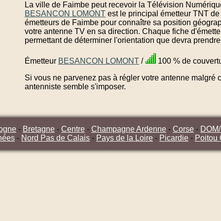
La ville de Faimbe peut recevoir la Télévision Numérique
BESANCON LOMONT
est le principal émetteur TNT de
émetteurs de Faimbe pour connaître sa position géograph
votre antenne TV en sa direction. Chaque fiche d'émett
permettant de déterminer l'orientation que devra prendre
Émetteur
BESANCON LOMONT
/
100 % de couvert
Si vous ne parvenez pas à régler votre antenne malgré ce
antenniste semble s'imposer.
ogne
-
Bretagne
-
Centre
-
Champagne Ardenne
-
Corse
-
DOM
nées
-
Nord Pas de Calais
-
Pays de la Loire
-
Picardie
-
Poitou