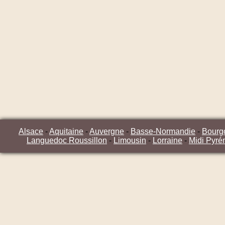
Alsace
-
Aquitaine
-
Auvergne
-
Basse-Normandie
-
Bourg
Languedoc Roussillon
-
Limousin
-
Lorraine
-
Midi Pyré