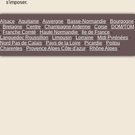
s'imposer.
Alsace
-
Aquitaine
-
Auvergne
-
Basse-Normandie
-
Bourgogne
-
Bretagne
-
Centre
-
Champagne Ardenne
-
Corse
-
DOM/TOM
-
Franche Comté
-
Haute Normandie
-
Ile de France
-
Languedoc Roussillon
-
Limousin
-
Lorraine
-
Midi Pyrénées
-
Nord Pas de Calais
-
Pays de la Loire
-
Picardie
-
Poitou
Charentes
-
Provence Alpes Côte d'azur
-
Rhône Alpes
-