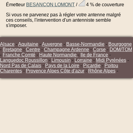
Émetteur
BESANCON LOMONT
/
4 % de couverture
Si vous ne parvenez pas à régler votre antenne malgré
ces conseils, l'intervention d'un antenniste semble
s'imposer.
Alsace
-
Aquitaine
-
Auvergne
-
Basse-Normandie
-
Bourgogne
-
Bretagne
-
Centre
-
Champagne Ardenne
-
Corse
-
DOM/TOM
-
Franche Comté
-
Haute Normandie
-
Ile de France
-
Languedoc Roussillon
-
Limousin
-
Lorraine
-
Midi Pyrénées
-
Nord Pas de Calais
-
Pays de la Loire
-
Picardie
-
Poitou
Charentes
-
Provence Alpes Côte d'azur
-
Rhône Alpes
-