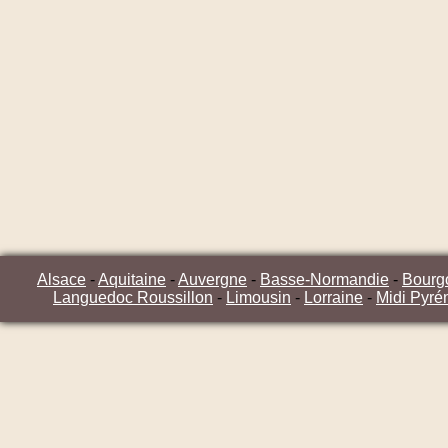
Alsace
-
Aquitaine
-
Auvergne
-
Basse-Normandie
-
Bourg
Languedoc Roussillon
-
Limousin
-
Lorraine
-
Midi Pyré