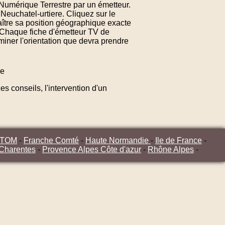
n Numérique Terrestre par un émetteur.
Neuchatel-urtiere. Cliquez sur le
ître sa position géographique exacte
. Chaque fiche d'émetteur TV de
miner l'orientation que devra prendre
re
s conseils, l'intervention d'un
/TOM
-
Franche Comté
-
Haute Normandie
-
Ile de France
-
 Charentes
-
Provence Alpes Côte d'azur
-
Rhône Alpes
-