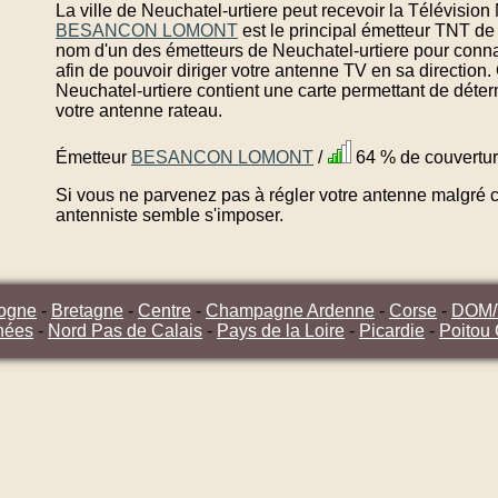
La ville de Neuchatel-urtiere peut recevoir la Télévisio
BESANCON LOMONT
est le principal émetteur TNT de 
nom d'un des émetteurs de Neuchatel-urtiere pour conna
afin de pouvoir diriger votre antenne TV en sa direction
Neuchatel-urtiere contient une carte permettant de déter
votre antenne rateau.
Émetteur
BESANCON LOMONT
/
64 % de couvertu
Si vous ne parvenez pas à régler votre antenne malgré ce
antenniste semble s'imposer.
ogne
-
Bretagne
-
Centre
-
Champagne Ardenne
-
Corse
-
DOM
nées
-
Nord Pas de Calais
-
Pays de la Loire
-
Picardie
-
Poitou