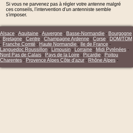
Si vous ne parvenez pas à régler votre antenne malgré
ces conseils, l'intervention d'un antenniste semble
s'imposer.
Alsace
-
Aquitaine
-
Auvergne
-
Basse-Normandie
-
Bourgogne
-
Bretagne
-
Centre
-
Champagne Ardenne
-
Corse
-
DOM/TOM
-
Franche Comté
-
Haute Normandie
-
Ile de France
-
Languedoc Roussillon
-
Limousin
-
Lorraine
-
Midi Pyrénées
-
Nord Pas de Calais
-
Pays de la Loire
-
Picardie
-
Poitou
Charentes
-
Provence Alpes Côte d'azur
-
Rhône Alpes
-