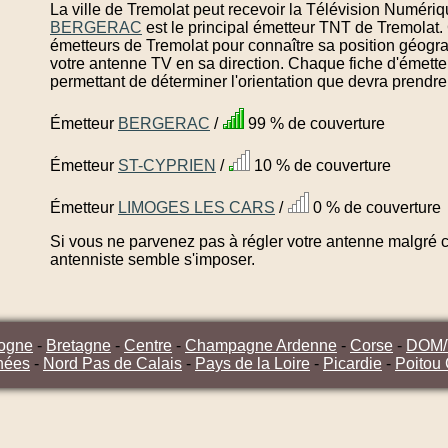
La ville de Tremolat peut recevoir la Télévision Numériqu
BERGERAC
est le principal émetteur TNT de Tremolat.
émetteurs de Tremolat pour connaître sa position géogra
votre antenne TV en sa direction. Chaque fiche d'émette
permettant de déterminer l'orientation que devra prendre
Émetteur
BERGERAC
/
99 % de couverture
Émetteur
ST-CYPRIEN
/
10 % de couverture
Émetteur
LIMOGES LES CARS
/
0 % de couverture
Si vous ne parvenez pas à régler votre antenne malgré ce
antenniste semble s'imposer.
ogne
-
Bretagne
-
Centre
-
Champagne Ardenne
-
Corse
-
DOM
nées
-
Nord Pas de Calais
-
Pays de la Loire
-
Picardie
-
Poitou