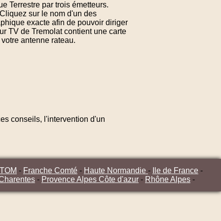
e Terrestre par trois émetteurs.
 Cliquez sur le nom d'un des
phique exacte afin de pouvoir diriger
ur TV de Tremolat contient une carte
 votre antenne rateau.
s conseils, l'intervention d'un
/TOM
-
Franche Comté
-
Haute Normandie
-
Ile de France
-
 Charentes
-
Provence Alpes Côte d'azur
-
Rhône Alpes
-