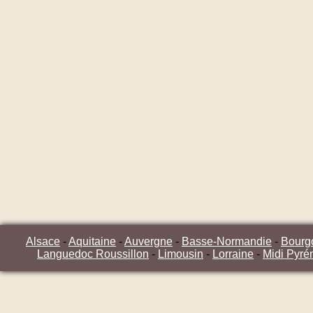
Alsace
-
Aquitaine
-
Auvergne
-
Basse-Normandie
-
Bourg
Languedoc Roussillon
-
Limousin
-
Lorraine
-
Midi Pyré