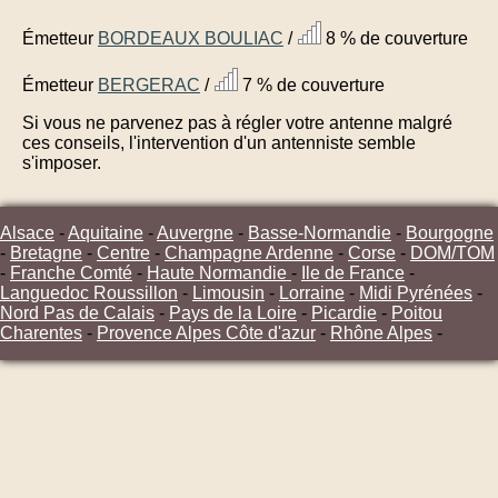
Émetteur
BORDEAUX BOULIAC
/
8 % de couverture
Émetteur
BERGERAC
/
7 % de couverture
Si vous ne parvenez pas à régler votre antenne malgré
ces conseils, l'intervention d'un antenniste semble
s'imposer.
Alsace
-
Aquitaine
-
Auvergne
-
Basse-Normandie
-
Bourgogne
-
Bretagne
-
Centre
-
Champagne Ardenne
-
Corse
-
DOM/TOM
-
Franche Comté
-
Haute Normandie
-
Ile de France
-
Languedoc Roussillon
-
Limousin
-
Lorraine
-
Midi Pyrénées
-
Nord Pas de Calais
-
Pays de la Loire
-
Picardie
-
Poitou
Charentes
-
Provence Alpes Côte d'azur
-
Rhône Alpes
-