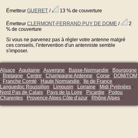
Émetteur
GUERET
/
13 % de couverture
Émetteur
CLERMONT-FERRAND PUY DE DOME
/
2
% de couverture
Si vous ne parvenez pas à régler votre antenne malgré
ces conseils, l'intervention d'un antenniste semble
s'imposer.
Alsace
-
Aquitaine
-
Auvergne
-
Basse-Normandie
-
Bourgogne
-
Bretagne
-
Centre
-
Champagne Ardenne
-
Corse
-
DOM/TOM
-
Franche Comté
-
Haute Normandie
-
Ile de France
-
Languedoc Roussillon
-
Limousin
-
Lorraine
-
Midi Pyrénées
-
Nord Pas de Calais
-
Pays de la Loire
-
Picardie
-
Poitou
Charentes
-
Provence Alpes Côte d'azur
-
Rhône Alpes
-