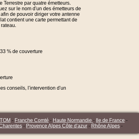
ue Terrestre par quatre émetteurs.
iquez sur le nom d'un des émetteurs de
afin de pouvoir diriger votre antenne
lat contient une carte permettant de
 rateau.
33 % de couverture
erture
s conseils, l'intervention d'un
/TOM
-
Franche Comté
-
Haute Normandie
-
Ile de France
-
 Charentes
-
Provence Alpes Côte d'azur
-
Rhône Alpes
-