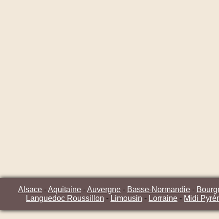
Alsace
-
Aquitaine
-
Auvergne
-
Basse-Normandie
-
Bourg
Languedoc Roussillon
-
Limousin
-
Lorraine
-
Midi Pyré