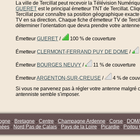
La ville de Tercillat peut recevoir la Télévision Numériq
GUERET
est le principal émetteur TNT de Tercillat. Cl
Tercillat pour connaître sa position géographique exacte 
TV en sa direction. Chaque fiche d'émetteur TV de Tercil
déterminer l'orientation que devra prendre votre antenne
Émetteur
GUERET
/
100 % de couverture
Émetteur
CLERMONT-FERRAND PUY DE DOME
/
Émetteur
BOURGES NEUVY
/
11 % de couverture
Émetteur
ARGENTON-SUR-CREUSE
/
4 % de couv
Si vous ne parvenez pas à régler votre antenne malgré ce
antenniste semble s'imposer.
ogne
-
Bretagne
-
Centre
-
Champagne Ardenne
-
Corse
-
DOM
nées
-
Nord Pas de Calais
-
Pays de la Loire
-
Picardie
-
Poitou