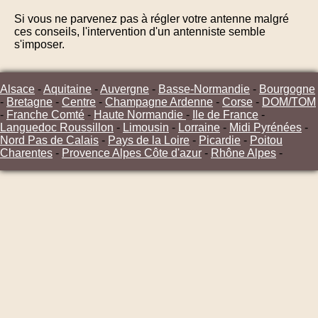
Si vous ne parvenez pas à régler votre antenne malgré
ces conseils, l'intervention d'un antenniste semble
s'imposer.
Alsace
-
Aquitaine
-
Auvergne
-
Basse-Normandie
-
Bourgogne
-
Bretagne
-
Centre
-
Champagne Ardenne
-
Corse
-
DOM/TOM
-
Franche Comté
-
Haute Normandie
-
Ile de France
-
Languedoc Roussillon
-
Limousin
-
Lorraine
-
Midi Pyrénées
-
Nord Pas de Calais
-
Pays de la Loire
-
Picardie
-
Poitou
Charentes
-
Provence Alpes Côte d'azur
-
Rhône Alpes
-