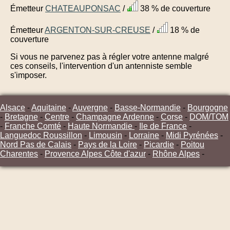
Émetteur
CHATEAUPONSAC
/
38 % de couverture
Émetteur
ARGENTON-SUR-CREUSE
/
18 % de
couverture
Si vous ne parvenez pas à régler votre antenne malgré
ces conseils, l'intervention d'un antenniste semble
s'imposer.
Alsace
-
Aquitaine
-
Auvergne
-
Basse-Normandie
-
Bourgogne
-
Bretagne
-
Centre
-
Champagne Ardenne
-
Corse
-
DOM/TOM
-
Franche Comté
-
Haute Normandie
-
Ile de France
-
Languedoc Roussillon
-
Limousin
-
Lorraine
-
Midi Pyrénées
-
Nord Pas de Calais
-
Pays de la Loire
-
Picardie
-
Poitou
Charentes
-
Provence Alpes Côte d'azur
-
Rhône Alpes
-