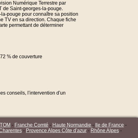
évision Numérique Terrestre par
NT de Saint-georges-la-pouge.
-la-pouge pour connaître sa position
ne TV en sa direction. Chaque fiche
arte permettant de déterminer
72 % de couverture
s conseils, l'intervention d'un
/TOM
-
Franche Comté
-
Haute Normandie
-
Ile de France
-
 Charentes
-
Provence Alpes Côte d'azur
-
Rhône Alpes
-