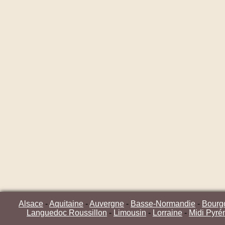
Alsace
-
Aquitaine
-
Auvergne
-
Basse-Normandie
-
Bourg
Languedoc Roussillon
-
Limousin
-
Lorraine
-
Midi Pyré