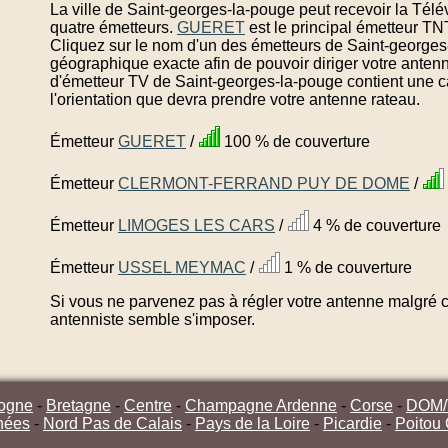
La ville de Saint-georges-la-pouge peut recevoir la Tél
quatre émetteurs.
GUERET
est le principal émetteur T
Cliquez sur le nom d'un des émetteurs de Saint-georges
géographique exacte afin de pouvoir diriger votre anten
d'émetteur TV de Saint-georges-la-pouge contient une c
l'orientation que devra prendre votre antenne rateau.
Émetteur
GUERET
/
100 % de couverture
Émetteur
CLERMONT-FERRAND PUY DE DOME
/
Émetteur
LIMOGES LES CARS
/
4 % de couverture
Émetteur
USSEL MEYMAC
/
1 % de couverture
Si vous ne parvenez pas à régler votre antenne malgré ce
antenniste semble s'imposer.
ogne
-
Bretagne
-
Centre
-
Champagne Ardenne
-
Corse
-
DOM
nées
-
Nord Pas de Calais
-
Pays de la Loire
-
Picardie
-
Poitou