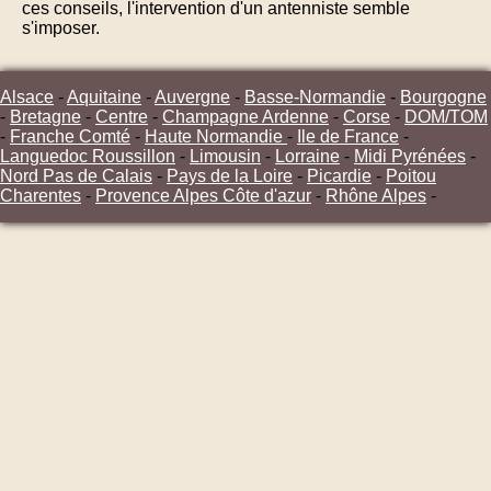
ces conseils, l'intervention d'un antenniste semble
s'imposer.
Alsace
-
Aquitaine
-
Auvergne
-
Basse-Normandie
-
Bourgogne
-
Bretagne
-
Centre
-
Champagne Ardenne
-
Corse
-
DOM/TOM
-
Franche Comté
-
Haute Normandie
-
Ile de France
-
Languedoc Roussillon
-
Limousin
-
Lorraine
-
Midi Pyrénées
-
Nord Pas de Calais
-
Pays de la Loire
-
Picardie
-
Poitou
Charentes
-
Provence Alpes Côte d'azur
-
Rhône Alpes
-