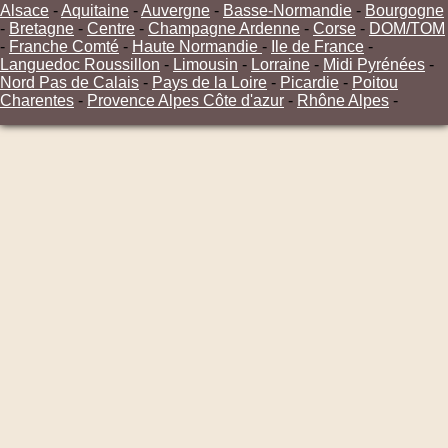
Alsace
-
Aquitaine
-
Auvergne
-
Basse-Normandie
-
Bourgogne
-
Bretagne
-
Centre
-
Champagne Ardenne
-
Corse
-
DOM/TOM
-
Franche Comté
-
Haute Normandie
-
Ile de France
-
Languedoc Roussillon
-
Limousin
-
Lorraine
-
Midi Pyrénées
-
Nord Pas de Calais
-
Pays de la Loire
-
Picardie
-
Poitou
Charentes
-
Provence Alpes Côte d'azur
-
Rhône Alpes
-