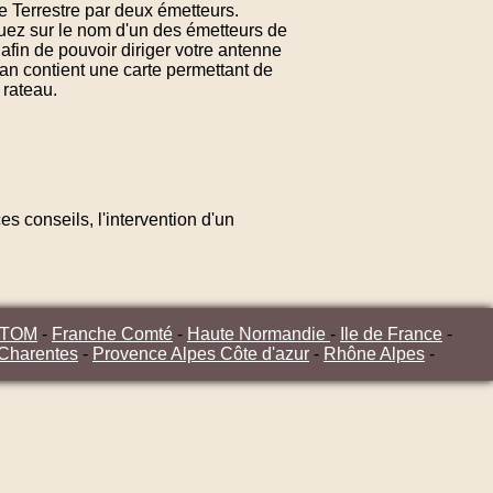
e Terrestre par deux émetteurs.
quez sur le nom d'un des émetteurs de
afin de pouvoir diriger votre antenne
an contient une carte permettant de
 rateau.
s conseils, l'intervention d'un
/TOM
-
Franche Comté
-
Haute Normandie
-
Ile de France
-
 Charentes
-
Provence Alpes Côte d'azur
-
Rhône Alpes
-