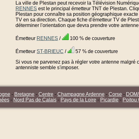
La ville de Plestan peut recevoir la Télévision Numériqu
RENNES
est le principal émetteur TNT de Plestan. Cli
Plestan pour connaître sa position géographique exacte 
TV en sa direction. Chaque fiche d'émetteur TV de Plest
déterminer l'orientation que devra prendre votre antenne
Émetteur
RENNES
/
100 % de couverture
Émetteur
ST-BRIEUC
/
57 % de couverture
Si vous ne parvenez pas à régler votre antenne malgré ce
antenniste semble s'imposer.
ogne
-
Bretagne
-
Centre
-
Champagne Ardenne
-
Corse
-
DOM
nées
-
Nord Pas de Calais
-
Pays de la Loire
-
Picardie
-
Poitou