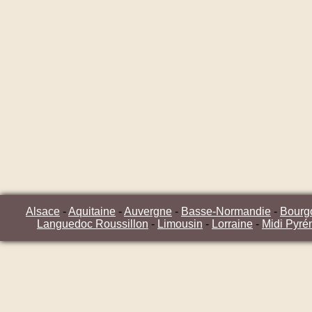
Alsace
-
Aquitaine
-
Auvergne
-
Basse-Normandie
-
Bourg
Languedoc Roussillon
-
Limousin
-
Lorraine
-
Midi Pyré