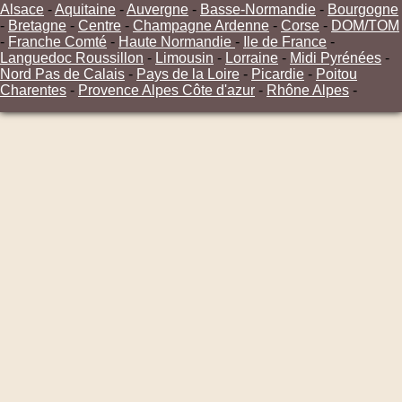
Alsace
-
Aquitaine
-
Auvergne
-
Basse-Normandie
-
Bourgogne
-
Bretagne
-
Centre
-
Champagne Ardenne
-
Corse
-
DOM/TOM
-
Franche Comté
-
Haute Normandie
-
Ile de France
-
Languedoc Roussillon
-
Limousin
-
Lorraine
-
Midi Pyrénées
-
Nord Pas de Calais
-
Pays de la Loire
-
Picardie
-
Poitou
Charentes
-
Provence Alpes Côte d'azur
-
Rhône Alpes
-