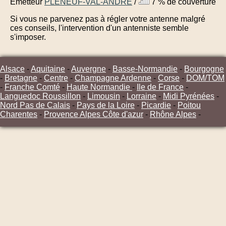
Émetteur
PLENEUF-VAL-ANDRE
/
7 % de couverture
Si vous ne parvenez pas à régler votre antenne malgré
ces conseils, l'intervention d'un antenniste semble
s'imposer.
Alsace
-
Aquitaine
-
Auvergne
-
Basse-Normandie
-
Bourgogne
-
Bretagne
-
Centre
-
Champagne Ardenne
-
Corse
-
DOM/TOM
-
Franche Comté
-
Haute Normandie
-
Ile de France
-
Languedoc Roussillon
-
Limousin
-
Lorraine
-
Midi Pyrénées
-
Nord Pas de Calais
-
Pays de la Loire
-
Picardie
-
Poitou
Charentes
-
Provence Alpes Côte d'azur
-
Rhône Alpes
-