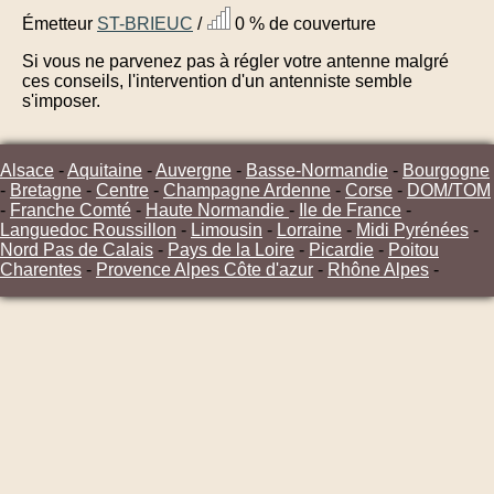
Émetteur
ST-BRIEUC
/
0 % de couverture
Si vous ne parvenez pas à régler votre antenne malgré
ces conseils, l'intervention d'un antenniste semble
s'imposer.
Alsace
-
Aquitaine
-
Auvergne
-
Basse-Normandie
-
Bourgogne
-
Bretagne
-
Centre
-
Champagne Ardenne
-
Corse
-
DOM/TOM
-
Franche Comté
-
Haute Normandie
-
Ile de France
-
Languedoc Roussillon
-
Limousin
-
Lorraine
-
Midi Pyrénées
-
Nord Pas de Calais
-
Pays de la Loire
-
Picardie
-
Poitou
Charentes
-
Provence Alpes Côte d'azur
-
Rhône Alpes
-