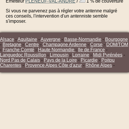
Émetteur
PLENEUF-VAL-ANDRE
/
1 % de couverture
Si vous ne parvenez pas à régler votre antenne malgré
ces conseils, l'intervention d'un antenniste semble
s'imposer.
Alsace
-
Aquitaine
-
Auvergne
-
Basse-Normandie
-
Bourgogne
-
Bretagne
-
Centre
-
Champagne Ardenne
-
Corse
-
DOM/TOM
-
Franche Comté
-
Haute Normandie
-
Ile de France
-
Languedoc Roussillon
-
Limousin
-
Lorraine
-
Midi Pyrénées
-
Nord Pas de Calais
-
Pays de la Loire
-
Picardie
-
Poitou
Charentes
-
Provence Alpes Côte d'azur
-
Rhône Alpes
-