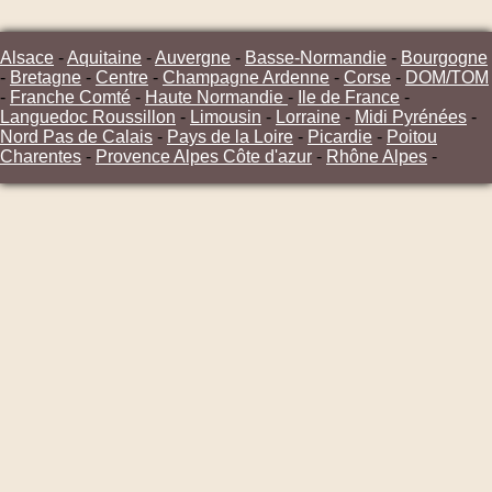
Alsace
-
Aquitaine
-
Auvergne
-
Basse-Normandie
-
Bourgogne
-
Bretagne
-
Centre
-
Champagne Ardenne
-
Corse
-
DOM/TOM
-
Franche Comté
-
Haute Normandie
-
Ile de France
-
Languedoc Roussillon
-
Limousin
-
Lorraine
-
Midi Pyrénées
-
Nord Pas de Calais
-
Pays de la Loire
-
Picardie
-
Poitou
Charentes
-
Provence Alpes Côte d'azur
-
Rhône Alpes
-