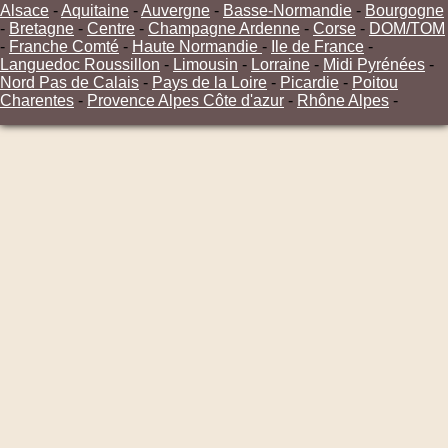
Alsace
-
Aquitaine
-
Auvergne
-
Basse-Normandie
-
Bourgogne
-
Bretagne
-
Centre
-
Champagne Ardenne
-
Corse
-
DOM/TOM
-
Franche Comté
-
Haute Normandie
-
Ile de France
-
Languedoc Roussillon
-
Limousin
-
Lorraine
-
Midi Pyrénées
-
Nord Pas de Calais
-
Pays de la Loire
-
Picardie
-
Poitou
Charentes
-
Provence Alpes Côte d'azur
-
Rhône Alpes
-