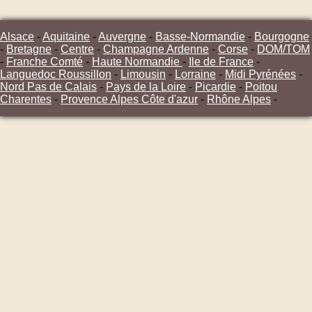
Alsace
-
Aquitaine
-
Auvergne
-
Basse-Normandie
-
Bourgogne
-
Bretagne
-
Centre
-
Champagne Ardenne
-
Corse
-
DOM/TOM
-
Franche Comté
-
Haute Normandie
-
Ile de France
-
Languedoc Roussillon
-
Limousin
-
Lorraine
-
Midi Pyrénées
-
Nord Pas de Calais
-
Pays de la Loire
-
Picardie
-
Poitou
Charentes
-
Provence Alpes Côte d'azur
-
Rhône Alpes
-