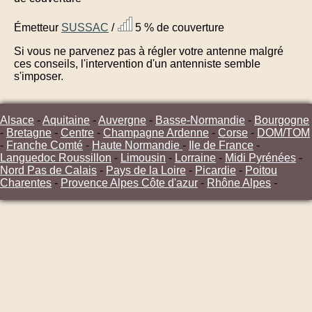
Émetteur
SUSSAC
/
5 % de couverture
Si vous ne parvenez pas à régler votre antenne malgré
ces conseils, l'intervention d'un antenniste semble
s'imposer.
Alsace
-
Aquitaine
-
Auvergne
-
Basse-Normandie
-
Bourgogne
-
Bretagne
-
Centre
-
Champagne Ardenne
-
Corse
-
DOM/TOM
-
Franche Comté
-
Haute Normandie
-
Ile de France
-
Languedoc Roussillon
-
Limousin
-
Lorraine
-
Midi Pyrénées
-
Nord Pas de Calais
-
Pays de la Loire
-
Picardie
-
Poitou
Charentes
-
Provence Alpes Côte d'azur
-
Rhône Alpes
-