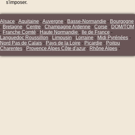
s'imposer.
Alsace
-
Aquitaine
-
Auvergne
-
Basse-Normandie
-
Bourgogne
-
Bretagne
-
Centre
-
Champagne Ardenne
-
Corse
-
DOM/TOM
-
Franche Comté
-
Haute Normandie
-
Ile de France
-
Languedoc Roussillon
-
Limousin
-
Lorraine
-
Midi Pyrénées
-
Nord Pas de Calais
-
Pays de la Loire
-
Picardie
-
Poitou
Charentes
-
Provence Alpes Côte d'azur
-
Rhône Alpes
-