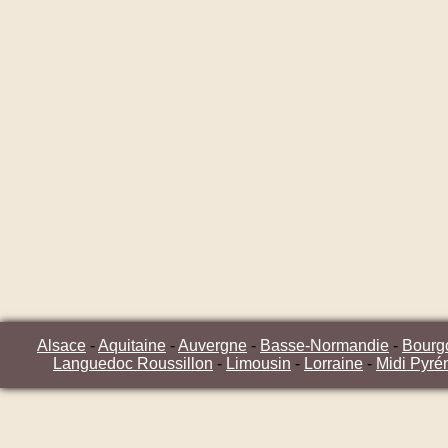
Alsace
-
Aquitaine
-
Auvergne
-
Basse-Normandie
-
Bourg
Languedoc Roussillon
-
Limousin
-
Lorraine
-
Midi Pyré