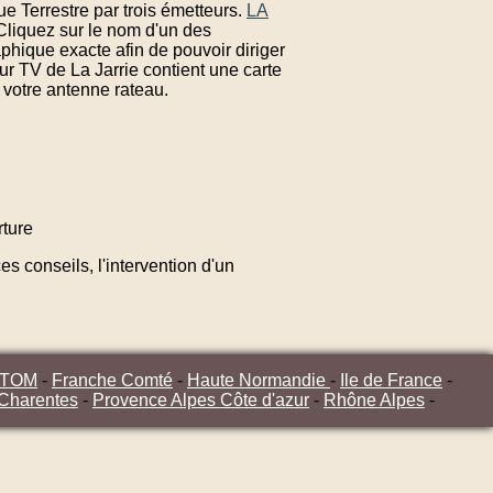
ue Terrestre par trois émetteurs.
LA
 Cliquez sur le nom d'un des
phique exacte afin de pouvoir diriger
ur TV de La Jarrie contient une carte
 votre antenne rateau.
ture
s conseils, l'intervention d'un
/TOM
-
Franche Comté
-
Haute Normandie
-
Ile de France
-
 Charentes
-
Provence Alpes Côte d'azur
-
Rhône Alpes
-