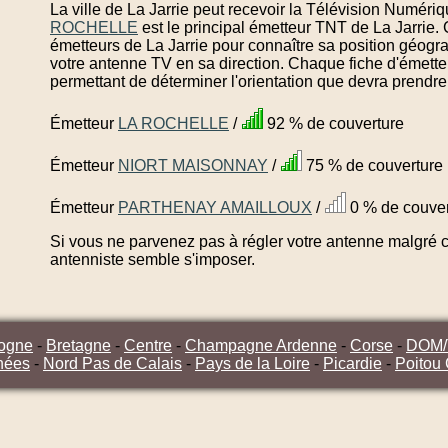
La ville de La Jarrie peut recevoir la Télévision Numériq
ROCHELLE
est le principal émetteur TNT de La Jarrie.
émetteurs de La Jarrie pour connaître sa position géogra
votre antenne TV en sa direction. Chaque fiche d'émette
permettant de déterminer l'orientation que devra prendre
Émetteur
LA ROCHELLE
/
92 % de couverture
Émetteur
NIORT MAISONNAY
/
75 % de couverture
Émetteur
PARTHENAY AMAILLOUX
/
0 % de couver
Si vous ne parvenez pas à régler votre antenne malgré ce
antenniste semble s'imposer.
ogne
-
Bretagne
-
Centre
-
Champagne Ardenne
-
Corse
-
DOM
nées
-
Nord Pas de Calais
-
Pays de la Loire
-
Picardie
-
Poitou