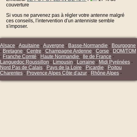
couverture
Si vous ne parvenez pas à régler votre antenne malgré
ces conseils, l'intervention d'un antenniste semble
s'imposer.
Alsace
-
Aquitaine
-
Auvergne
-
Basse-Normandie
-
Bourgogne
-
Bretagne
-
Centre
-
Champagne Ardenne
-
Corse
-
DOM/TOM
-
Franche Comté
-
Haute Normandie
-
Ile de France
-
Languedoc Roussillon
-
Limousin
-
Lorraine
-
Midi Pyrénées
-
Nord Pas de Calais
-
Pays de la Loire
-
Picardie
-
Poitou
Charentes
-
Provence Alpes Côte d'azur
-
Rhône Alpes
-