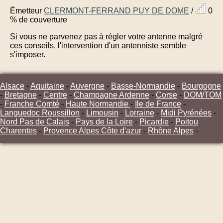
Émetteur
CLERMONT-FERRAND PUY DE DOME
/
0
% de couverture
Si vous ne parvenez pas à régler votre antenne malgré
ces conseils, l'intervention d'un antenniste semble
s'imposer.
Alsace
-
Aquitaine
-
Auvergne
-
Basse-Normandie
-
Bourgogne
-
Bretagne
-
Centre
-
Champagne Ardenne
-
Corse
-
DOM/TOM
-
Franche Comté
-
Haute Normandie
-
Ile de France
-
Languedoc Roussillon
-
Limousin
-
Lorraine
-
Midi Pyrénées
-
Nord Pas de Calais
-
Pays de la Loire
-
Picardie
-
Poitou
Charentes
-
Provence Alpes Côte d'azur
-
Rhône Alpes
-