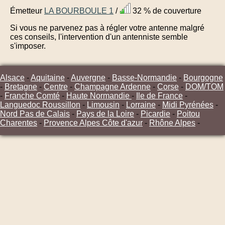
Émetteur
LA BOURBOULE 1
/
32 % de couverture
Si vous ne parvenez pas à régler votre antenne malgré
ces conseils, l'intervention d'un antenniste semble
s'imposer.
Alsace
-
Aquitaine
-
Auvergne
-
Basse-Normandie
-
Bourgogne
-
Bretagne
-
Centre
-
Champagne Ardenne
-
Corse
-
DOM/TOM
-
Franche Comté
-
Haute Normandie
-
Ile de France
-
Languedoc Roussillon
-
Limousin
-
Lorraine
-
Midi Pyrénées
-
Nord Pas de Calais
-
Pays de la Loire
-
Picardie
-
Poitou
Charentes
-
Provence Alpes Côte d'azur
-
Rhône Alpes
-