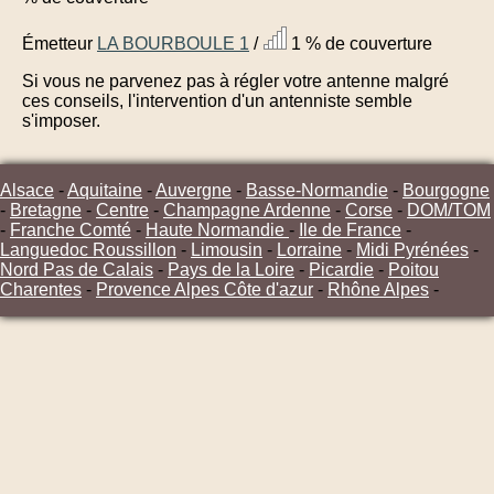
Émetteur
LA BOURBOULE 1
/
1 % de couverture
Si vous ne parvenez pas à régler votre antenne malgré
ces conseils, l'intervention d'un antenniste semble
s'imposer.
Alsace
-
Aquitaine
-
Auvergne
-
Basse-Normandie
-
Bourgogne
-
Bretagne
-
Centre
-
Champagne Ardenne
-
Corse
-
DOM/TOM
-
Franche Comté
-
Haute Normandie
-
Ile de France
-
Languedoc Roussillon
-
Limousin
-
Lorraine
-
Midi Pyrénées
-
Nord Pas de Calais
-
Pays de la Loire
-
Picardie
-
Poitou
Charentes
-
Provence Alpes Côte d'azur
-
Rhône Alpes
-