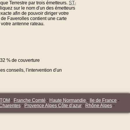
que Terrestre par trois émetteurs.
ST-
Cliquez sur le nom d'un des émetteurs
acte afin de pouvoir diriger votre
de Faverolles contient une carte
 votre antenne rateau.
32 % de couverture
s conseils, l'intervention d'un
/TOM
-
Franche Comté
-
Haute Normandie
-
Ile de France
-
 Charentes
-
Provence Alpes Côte d'azur
-
Rhône Alpes
-