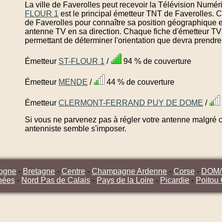
La ville de Faverolles peut recevoir la Télévision Numéri
FLOUR 1
est le principal émetteur TNT de Faverolles. 
de Faverolles pour connaître sa position géographique ex
antenne TV en sa direction. Chaque fiche d'émetteur TV 
permettant de déterminer l'orientation que devra prendre
Émetteur
ST-FLOUR 1
/
94 % de couverture
Émetteur
MENDE
/
44 % de couverture
Émetteur
CLERMONT-FERRAND PUY DE DOME
/
Si vous ne parvenez pas à régler votre antenne malgré ce
antenniste semble s'imposer.
ogne
-
Bretagne
-
Centre
-
Champagne Ardenne
-
Corse
-
DOM
nées
-
Nord Pas de Calais
-
Pays de la Loire
-
Picardie
-
Poitou