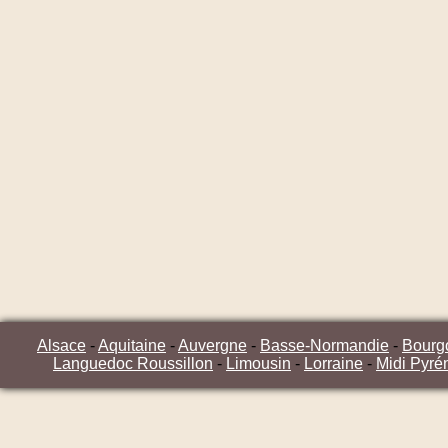
Alsace
-
Aquitaine
-
Auvergne
-
Basse-Normandie
-
Bourg
Languedoc Roussillon
-
Limousin
-
Lorraine
-
Midi Pyré