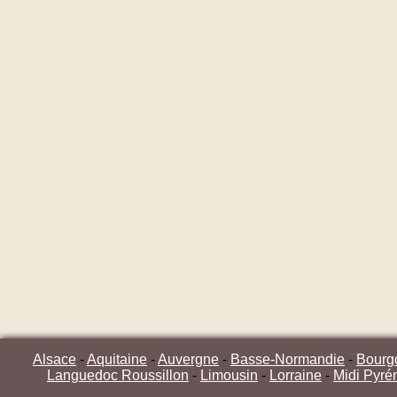
Alsace
-
Aquitaine
-
Auvergne
-
Basse-Normandie
-
Bourg
Languedoc Roussillon
-
Limousin
-
Lorraine
-
Midi Pyré