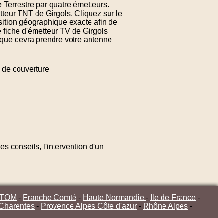
e Terrestre par quatre émetteurs.
tteur TNT de Girgols. Cliquez sur le
sition géographique exacte afin de
e fiche d'émetteur TV de Girgols
n que devra prendre votre antenne
de couverture
s conseils, l'intervention d'un
/TOM
-
Franche Comté
-
Haute Normandie
-
Ile de France
-
 Charentes
-
Provence Alpes Côte d'azur
-
Rhône Alpes
-