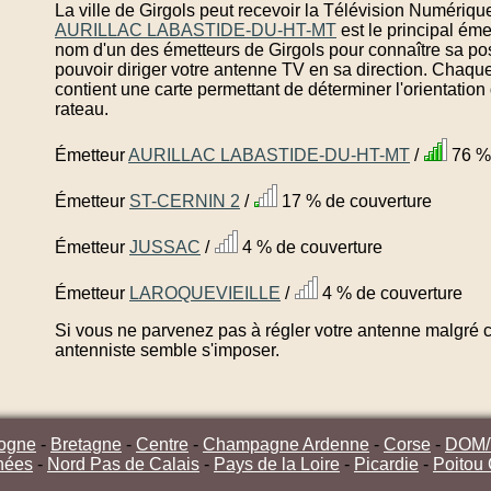
La ville de Girgols peut recevoir la Télévision Numériqu
AURILLAC LABASTIDE-DU-HT-MT
est le principal éme
nom d'un des émetteurs de Girgols pour connaître sa po
pouvoir diriger votre antenne TV en sa direction. Chaqu
contient une carte permettant de déterminer l'orientatio
rateau.
Émetteur
AURILLAC LABASTIDE-DU-HT-MT
/
76 % 
Émetteur
ST-CERNIN 2
/
17 % de couverture
Émetteur
JUSSAC
/
4 % de couverture
Émetteur
LAROQUEVIEILLE
/
4 % de couverture
Si vous ne parvenez pas à régler votre antenne malgré ce
antenniste semble s'imposer.
ogne
-
Bretagne
-
Centre
-
Champagne Ardenne
-
Corse
-
DOM
nées
-
Nord Pas de Calais
-
Pays de la Loire
-
Picardie
-
Poitou