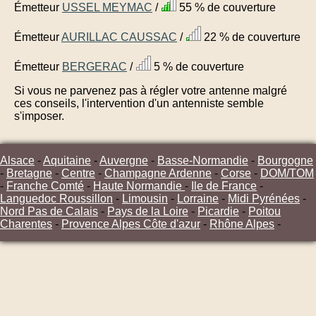
Émetteur
USSEL MEYMAC
/
55 % de couverture
Émetteur
AURILLAC CAUSSAC
/
22 % de couverture
Émetteur
BERGERAC
/
5 % de couverture
Si vous ne parvenez pas à régler votre antenne malgré
ces conseils, l'intervention d'un antenniste semble
s'imposer.
Alsace
-
Aquitaine
-
Auvergne
-
Basse-Normandie
-
Bourgogne
-
Bretagne
-
Centre
-
Champagne Ardenne
-
Corse
-
DOM/TOM
-
Franche Comté
-
Haute Normandie
-
Ile de France
-
Languedoc Roussillon
-
Limousin
-
Lorraine
-
Midi Pyrénées
-
Nord Pas de Calais
-
Pays de la Loire
-
Picardie
-
Poitou
Charentes
-
Provence Alpes Côte d'azur
-
Rhône Alpes
-