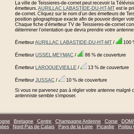
La ville de Teissieres-de-cornet peut recevoir la Télévi
émetteurs.
AURILLAC LABASTIDE-DU-HT-MT
est le pr
de-cornet. Cliquez sur le nom d'un des émetteurs de Tei
position géographique exacte afin de pouvoir diriger vot
Chaque fiche d'émetteur TV de Teissieres-de-cornet cont
déterminer l'orientation que devra prendre votre antenne
Émetteur
AURILLAC LABASTIDE-DU-HT-MT
/
100 %
Émetteur
USSEL MEYMAC
/
86 % de couverture
Émetteur
LAROQUEVIEILLE
/
13 % de couverture
Émetteur
JUSSAC
/
10 % de couverture
Si vous ne parvenez pas à régler votre antenne malgré ce
antenniste semble s'imposer.
ogne
-
Bretagne
-
Centre
-
Champagne Ardenne
-
Corse
-
DOM
nées
-
Nord Pas de Calais
-
Pays de la Loire
-
Picardie
-
Poitou