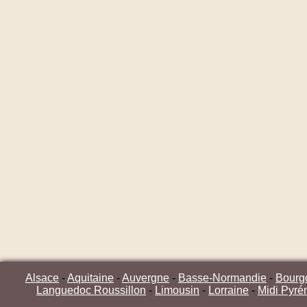
Alsace
-
Aquitaine
-
Auvergne
-
Basse-Normandie
-
Bourg
Languedoc Roussillon
-
Limousin
-
Lorraine
-
Midi Pyré