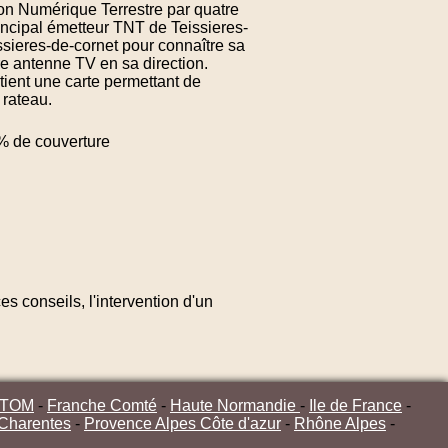
sion Numérique Terrestre par quatre
incipal émetteur TNT de Teissieres-
ssieres-de-cornet pour connaître sa
re antenne TV en sa direction.
ient une carte permettant de
 rateau.
 de couverture
s conseils, l'intervention d'un
/TOM
-
Franche Comté
-
Haute Normandie
-
Ile de France
-
 Charentes
-
Provence Alpes Côte d'azur
-
Rhône Alpes
-