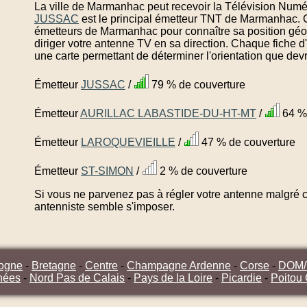
La ville de Marmanhac peut recevoir la Télévision Numér
JUSSAC
est le principal émetteur TNT de Marmanhac. C
émetteurs de Marmanhac pour connaître sa position géo
diriger votre antenne TV en sa direction. Chaque fiche
une carte permettant de déterminer l'orientation que dev
Émetteur
JUSSAC
/
79 % de couverture
Émetteur
AURILLAC LABASTIDE-DU-HT-MT
/
64 % 
Émetteur
LAROQUEVIEILLE
/
47 % de couverture
Émetteur
ST-SIMON
/
2 % de couverture
Si vous ne parvenez pas à régler votre antenne malgré ce
antenniste semble s'imposer.
ogne
-
Bretagne
-
Centre
-
Champagne Ardenne
-
Corse
-
DOM
nées
-
Nord Pas de Calais
-
Pays de la Loire
-
Picardie
-
Poitou