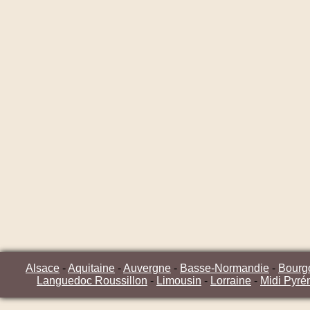
Alsace
-
Aquitaine
-
Auvergne
-
Basse-Normandie
-
Bourg
Languedoc Roussillon
-
Limousin
-
Lorraine
-
Midi Pyré