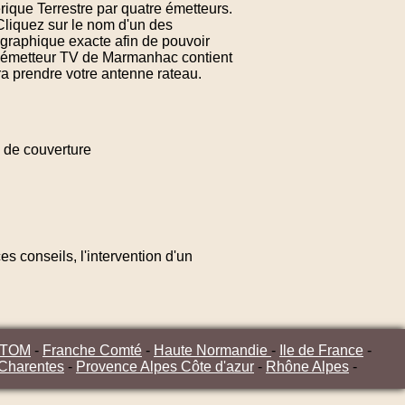
ique Terrestre par quatre émetteurs.
liquez sur le nom d'un des
graphique exacte afin de pouvoir
 d'émetteur TV de Marmanhac contient
ra prendre votre antenne rateau.
de couverture
s conseils, l'intervention d'un
/TOM
-
Franche Comté
-
Haute Normandie
-
Ile de France
-
 Charentes
-
Provence Alpes Côte d'azur
-
Rhône Alpes
-