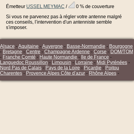
Émetteur
USSEL MEYMAC
/
0 % de couverture
Si vous ne parvenez pas à régler votre antenne malgré
ces conseils, l'intervention d'un antenniste semble
s'imposer.
Alsace
-
Aquitaine
-
Auvergne
-
Basse-Normandie
-
Bourgogne
-
Bretagne
-
Centre
-
Champagne Ardenne
-
Corse
-
DOM/TOM
-
Franche Comté
-
Haute Normandie
-
Ile de France
-
Languedoc Roussillon
-
Limousin
-
Lorraine
-
Midi Pyrénées
-
Nord Pas de Calais
-
Pays de la Loire
-
Picardie
-
Poitou
Charentes
-
Provence Alpes Côte d'azur
-
Rhône Alpes
-