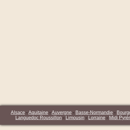
Alsace
-
Aquitaine
-
Auvergne
-
Basse-Normandie
-
Bourg
Languedoc Roussillon
-
Limousin
-
Lorraine
-
Midi Pyré