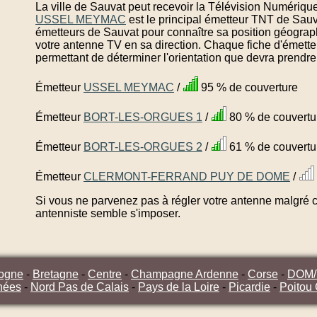
La ville de Sauvat peut recevoir la Télévision Numérique
USSEL MEYMAC
est le principal émetteur TNT de Sauv
émetteurs de Sauvat pour connaître sa position géograph
votre antenne TV en sa direction. Chaque fiche d'émette
permettant de déterminer l'orientation que devra prendre
Émetteur
USSEL MEYMAC
/
95 % de couverture
Émetteur
BORT-LES-ORGUES 1
/
80 % de couvertu
Émetteur
BORT-LES-ORGUES 2
/
61 % de couvertu
Émetteur
CLERMONT-FERRAND PUY DE DOME
/
Si vous ne parvenez pas à régler votre antenne malgré ce
antenniste semble s'imposer.
ogne
-
Bretagne
-
Centre
-
Champagne Ardenne
-
Corse
-
DOM
nées
-
Nord Pas de Calais
-
Pays de la Loire
-
Picardie
-
Poitou