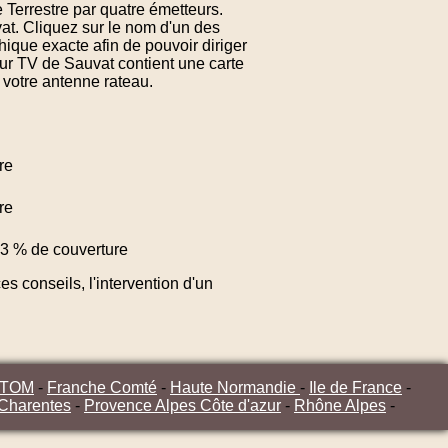
 Terrestre par quatre émetteurs.
at. Cliquez sur le nom d'un des
ique exacte afin de pouvoir diriger
ur TV de Sauvat contient une carte
 votre antenne rateau.
re
re
3 % de couverture
s conseils, l'intervention d'un
/TOM
-
Franche Comté
-
Haute Normandie
-
Ile de France
-
 Charentes
-
Provence Alpes Côte d'azur
-
Rhône Alpes
-