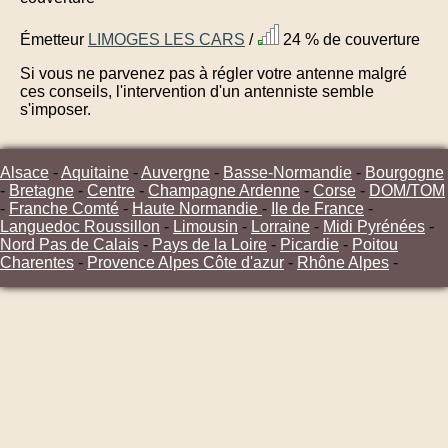
Émetteur
LIMOGES LES CARS
/
24 % de couverture
Si vous ne parvenez pas à régler votre antenne malgré
ces conseils, l'intervention d'un antenniste semble
s'imposer.
Alsace
-
Aquitaine
-
Auvergne
-
Basse-Normandie
-
Bourgogne
-
Bretagne
-
Centre
-
Champagne Ardenne
-
Corse
-
DOM/TOM
-
Franche Comté
-
Haute Normandie
-
Ile de France
-
Languedoc Roussillon
-
Limousin
-
Lorraine
-
Midi Pyrénées
-
Nord Pas de Calais
-
Pays de la Loire
-
Picardie
-
Poitou
Charentes
-
Provence Alpes Côte d'azur
-
Rhône Alpes
-